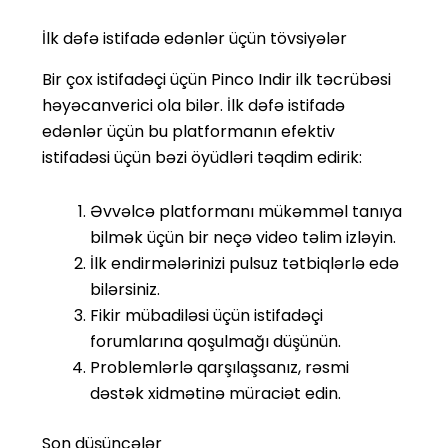
İlk dəfə istifadə edənlər üçün tövsiyələr
Bir çox istifadəçi üçün Pinco Indir ilk təcrübəsi
həyəcanverici ola bilər. İlk dəfə istifadə
edənlər üçün bu platformanın efektiv
istifadəsi üçün bəzi öyüdləri təqdim edirik:
Əvvəlcə platformanı mükəmməl tanıya
bilmək üçün bir neçə video təlim izləyin.
İlk endirmələrinizi pulsuz tətbiqlərlə edə
bilərsiniz.
Fikir mübadiləsi üçün istifadəçi
forumlarına qoşulmağı düşünün.
Problemlərlə qarşılaşsanız, rəsmi
dəstək xidmətinə müraciət edin.
Son düşüncələr