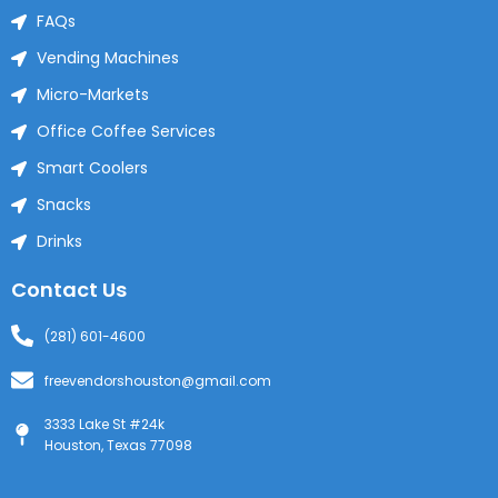
FAQs
Vending Machines
Micro-Markets
Office Coffee Services
Smart Coolers
Snacks
Drinks
Contact Us
(281) 601-4600
freevendorshouston@gmail.com
3333 Lake St #24k
Houston, Texas 77098