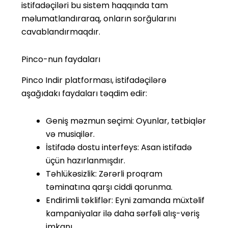
istifadəçiləri bu sistem haqqında tam
məlumatlandıraraq, onların sorğularını
cavablandırmaqdır.
Pinco-nun faydaları
Pinco Indir platforması, istifadəçilərə
aşağıdakı faydaları təqdim edir:
Geniş məzmun seçimi: Oyunlar, tətbiqlər
və musiqilər.
İstifadə dostu interfeys: Asan istifadə
üçün hazırlanmışdır.
Təhlükəsizlik: Zərərli proqram
təminatına qarşı ciddi qorunma.
Endirimli təkliflər: Eyni zamanda müxtəlif
kampaniyalar ilə daha sərfəli alış-veriş
imkanı.