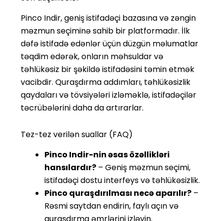
Pinco Indir, geniş istifadəçi bazasına və zəngin
məzmun seçiminə sahib bir platformadır. İlk
dəfə istifadə edənlər üçün düzgün məlumatlar
təqdim edərək, onların məhsuldar və
təhlükəsiz bir şəkildə istifadəsini təmin etmək
vacibdir. Quraşdırma addımları, təhlükəsizlik
qaydaları və tövsiyələri izləməklə, istifadəçilər
təcrübələrini daha da artırarlar.
Tez-tez verilən suallar (FAQ)
Pinco Indir-nin əsas özəllikləri
hansılardır?
– Geniş məzmun seçimi,
istifadəçi dostu interfeys və təhlükəsizlik.
Pinco quraşdırılması necə aparılır?
–
Rəsmi saytdan endirin, faylı açın və
quraşdırma əmrlərini izləyin.