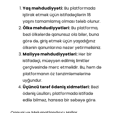
Yaş məhdudiyyəti:
Bu platformada
iştirak etmək üçün istifadəçilərin 18
yaşını tamamlamış olması tələb olunur.
Ölkə məhdudiyyətləri:
Bu platforma,
bəzi ölkələrdə qanunsuz ola bilər, buna
görə də, giriş etmək üçün yaşadığınız
ölkənin qanunlarına nəzər yetirməlisiniz.
Maliyyə məhdudiyyətləri:
Hər bir
istifadəçi, müəyyən edilmiş limitlər
çərçivəsində mərc etməlidir. Bu, həm də
platformanın öz tənzimləmələrinə
uyğundur.
Üçüncü tərəf ödəniş xidmətləri:
Bəzi
ödəniş üsulları, platformada istifadə
edilə bilməz, hansısa bir səbəyə görə.
Qanuni və Məlumatlandırıcı Hallar