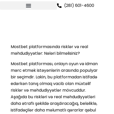
Skip
(281) 601-4600
to
content
Mostbet platformasında risklər və real
məhdudiyyətlər: Nələri bilməlisiniz?
Mostbet platforması, onlayn oyun və idman
mərc etmək istəyənlərin arasında populyar
bir seçimdir. Lakin, bu platformadan istifadə
edərkən tanış olmaq vacib olan müxtəlif
risklər və məhdudiyyətlər mövcuddur.
Aşağıda bu riskləri və real məhdudiyyətləri
daha ətraflı şəkildə araşdıracağıq, beləliklə,
istifadəçilər daha məlumatlı qərarlar qəbul