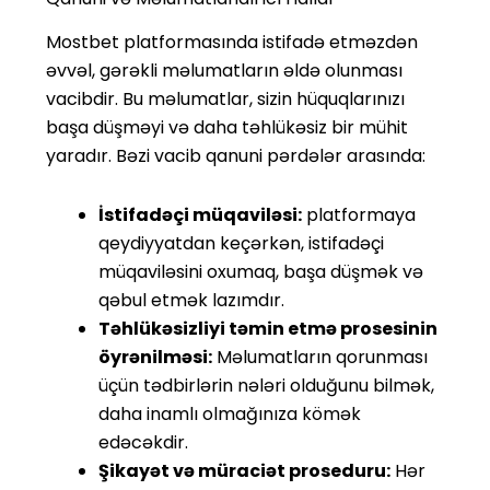
Mostbet platformasında istifadə etməzdən
əvvəl, gərəkli məlumatların əldə olunması
vacibdir. Bu məlumatlar, sizin hüquqlarınızı
başa düşməyi və daha təhlükəsiz bir mühit
yaradır. Bəzi vacib qanuni pərdələr arasında:
İstifadəçi müqaviləsi:
platformaya
qeydiyyatdan keçərkən, istifadəçi
müqaviləsini oxumaq, başa düşmək və
qəbul etmək lazımdır.
Təhlükəsizliyi təmin etmə prosesinin
öyrənilməsi:
Məlumatların qorunması
üçün tədbirlərin nələri olduğunu bilmək,
daha inamlı olmağınıza kömək
edəcəkdir.
Şikayət və müraciət proseduru:
Hər